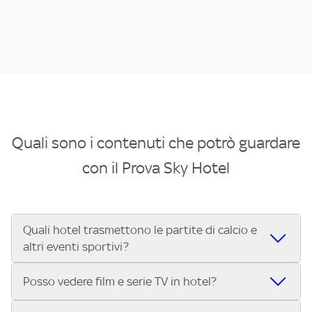
Quali sono i contenuti che potrò guardare
con il Prova Sky Hotel
Quali hotel trasmettono le partite di calcio e
altri eventi sportivi?
Se cerchi un hotel dove poter vedere le partite di Serie A,
Posso vedere film e serie TV in hotel?
UEFA Champions League, Formula 1®, MotoGP™ e tutto lo
sport di Sky, Trova Hotel ti aiuta a individuarlo in pochi