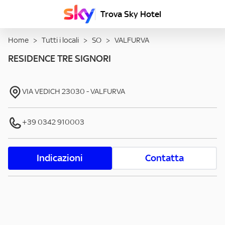
Trova Sky Hotel
Home
>
Tutti i locali
>
SO
>
VALFURVA
RESIDENCE TRE SIGNORI
VIA VEDICH
23030
-
VALFURVA
+39 0342 910003
Indicazioni
Contatta