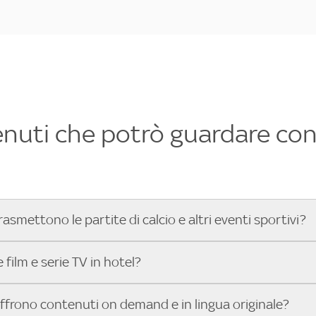
enuti che potrò guardare con 
rasmettono le partite di calcio e altri eventi sportivi?
hotel dove poter vedere le partite di Serie A, UEFA Champion
film e serie TV in hotel?
toGP™ e tutto lo sport di Sky, Trova Hotel ti aiuta a individ
sci il tuo indirizzo nella barra di ricerca e scopri subito l'hot
che hanno Sky in camera offrono una vasta selezione di film ita
offrono contenuti on demand e in lingua originale?
gli eventi sportivi.