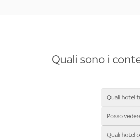
Quali sono i cont
Quali hotel t
Se cerchi un 
Posso vedere 
Formula 1®, Mo
secondi! Inseri
Sì, gli hotel 
Quali hotel 
che trasmette 