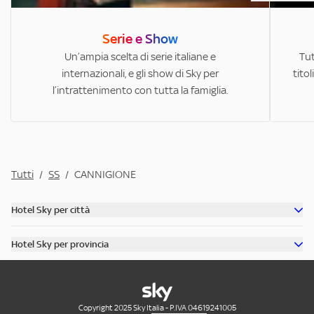
Serie e Show
Un’ampia scelta di serie italiane e
Tut
internazionali, e gli show di Sky per
titol
l’intrattenimento con tutta la famiglia.
Tutti
/
SS
/
CANNIGIONE
Hotel Sky per città
Scopri tutti gli hotel di Roma
Hotel Sky per provincia
Scopri tutti gli hotel di Venezia
Scopri tutti gli hotel in provincia di Milano
Scopri tutti gli hotel di Rimini
Scopri tutti gli hotel in provincia di Roma
Scopri tutti gli hotel di Riccione
Scopri tutti gli hotel in provincia di Bologna
Copyright 2025 Sky Italia - P.IVA 04619241005