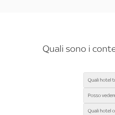
Quali sono i cont
Quali hotel t
Se cerchi un 
Posso vedere 
Formula 1®, Mo
secondi! Inseri
Sì, gli hotel 
Quali hotel 
che trasmette 