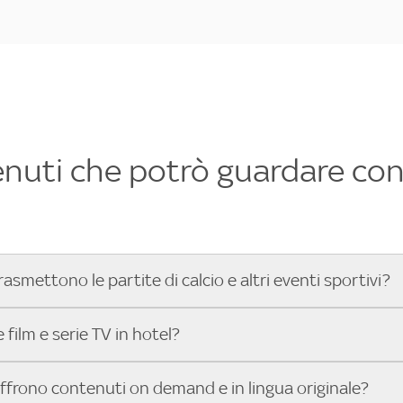
enuti che potrò guardare con 
rasmettono le partite di calcio e altri eventi sportivi?
hotel dove poter vedere le partite di Serie A, UEFA Champion
film e serie TV in hotel?
toGP™ e tutto lo sport di Sky, Trova Hotel ti aiuta a individ
sci il tuo indirizzo nella barra di ricerca e scopri subito l'hot
che hanno Sky in camera offrono una vasta selezione di film ita
offrono contenuti on demand e in lingua originale?
gli eventi sportivi.