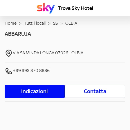
Trova Sky Hotel
Home
>
Tutti i locali
>
SS
>
OLBIA
ABBARUJA
VIA SA MINDA LONGA
07026
-
OLBIA
+39 393 370 8886
Indicazioni
Contatta