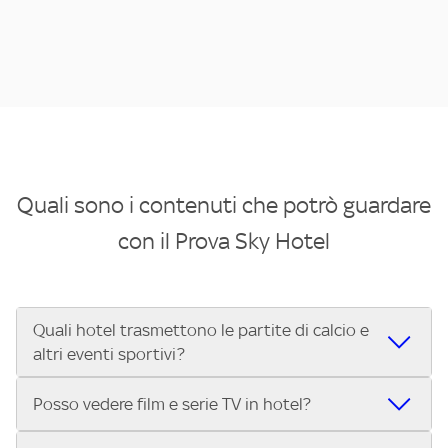
Quali sono i contenuti che potrò guardare
con il Prova Sky Hotel
Quali hotel trasmettono le partite di calcio e
altri eventi sportivi?
Se cerchi un hotel dove poter vedere le partite di Serie A,
Posso vedere film e serie TV in hotel?
UEFA Champions League, Formula 1®, MotoGP™ e tutto lo
sport di Sky, Trova Hotel ti aiuta a individuarlo in pochi