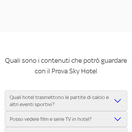
Quali sono i contenuti che potrò guardare
con il Prova Sky Hotel
Quali hotel trasmettono le partite di calcio e
altri eventi sportivi?
Se cerchi un hotel dove poter vedere le partite di Serie A,
Posso vedere film e serie TV in hotel?
UEFA Champions League, Formula 1®, MotoGP™ e tutto lo
sport di Sky, Trova Hotel ti aiuta a individuarlo in pochi