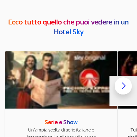
Ecco tutto quello che puoi vedere in un
Hotel Sky
Serie e Show
Un’ampia scelta di serie italiane e
Tut