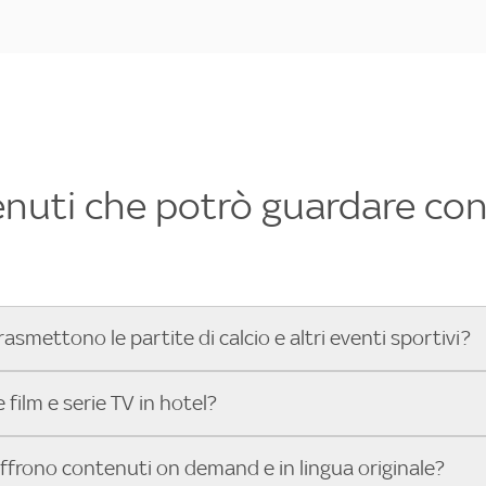
enuti che potrò guardare con 
rasmettono le partite di calcio e altri eventi sportivi?
hotel dove poter vedere le partite di Serie A, UEFA Champion
film e serie TV in hotel?
toGP™ e tutto lo sport di Sky, Trova Hotel ti aiuta a individ
sci il tuo indirizzo nella barra di ricerca e scopri subito l'hot
che hanno Sky in camera offrono una vasta selezione di film ita
offrono contenuti on demand e in lingua originale?
gli eventi sportivi.