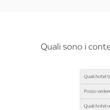
Quali sono i cont
Quali hotel t
Se cerchi un 
Posso vedere 
Formula 1®, Mo
secondi! Inseri
Sì, gli hotel 
Quali hotel 
che trasmette 