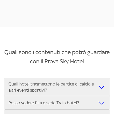
Quali sono i contenuti che potrò guardare
con il Prova Sky Hotel
Quali hotel trasmettono le partite di calcio e
altri eventi sportivi?
Se cerchi un hotel dove poter vedere le partite di Serie A,
Posso vedere film e serie TV in hotel?
UEFA Champions League, Formula 1®, MotoGP™ e tutto lo
sport di Sky, Trova Hotel ti aiuta a individuarlo in pochi