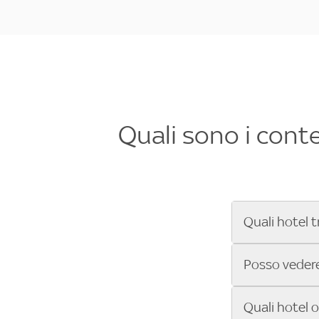
Quali sono i cont
Quali hotel t
Se cerchi un 
Posso vedere 
Formula 1®, Mo
secondi! Inseri
Sì, gli hotel 
Quali hotel 
che trasmette 