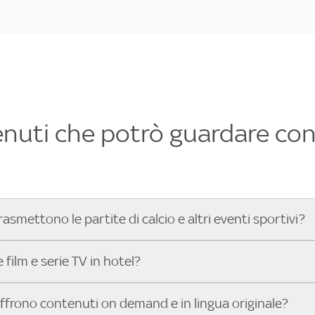
enuti che potrò guardare con 
rasmettono le partite di calcio e altri eventi sportivi?
hotel dove poter vedere le partite di Serie A, UEFA Champion
film e serie TV in hotel?
toGP™ e tutto lo sport di Sky, Trova Hotel ti aiuta a individ
sci il tuo indirizzo nella barra di ricerca e scopri subito l'hot
che hanno Sky in camera offrono una vasta selezione di film ita
offrono contenuti on demand e in lingua originale?
gli eventi sportivi.