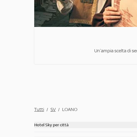
Un’ampia scelta di ser
Tutti
/
SV
/
LOANO
Hotel Sky per città
Scopri tutti gli hotel di Roma