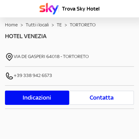
Trova Sky Hotel
Home
>
Tutti i locali
>
TE
>
TORTORETO
HOTEL VENEZIA
VIA DE GASPERI
64018
-
TORTORETO
+39 338 942 6573
Indicazioni
Contatta