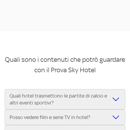
Quali sono i contenuti che potrò guardare
con il Prova Sky Hotel
Quali hotel trasmettono le partite di calcio e
altri eventi sportivi?
Se cerchi un hotel dove poter vedere le partite di Serie A,
Posso vedere film e serie TV in hotel?
UEFA Champions League, Formula 1®, MotoGP™ e tutto lo
sport di Sky, Trova Hotel ti aiuta a individuarlo in pochi