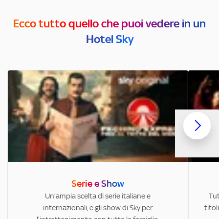
Ecco tutto quello che puoi vedere in un
Hotel Sky
Serie e Show
Un’ampia scelta di serie italiane e
Tut
internazionali, e gli show di Sky per
titol