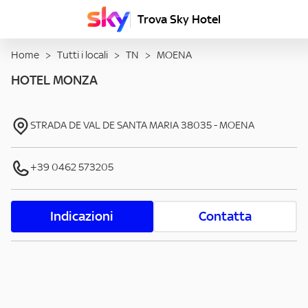
Trova Sky Hotel
Home
>
Tutti i locali
>
TN
>
MOENA
HOTEL MONZA
STRADA DE VAL DE SANTA MARIA
38035
-
MOENA
+39 0462 573205
Indicazioni
Contatta