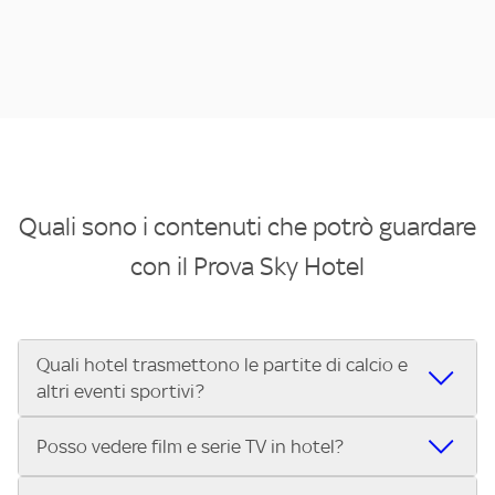
Quali sono i contenuti che potrò guardare
con il Prova Sky Hotel
Quali hotel trasmettono le partite di calcio e
altri eventi sportivi?
Se cerchi un hotel dove poter vedere le partite di Serie A,
Posso vedere film e serie TV in hotel?
UEFA Champions League, Formula 1®, MotoGP™ e tutto lo
sport di Sky, Trova Hotel ti aiuta a individuarlo in pochi