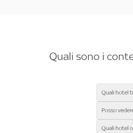
Quali sono i cont
Quali hotel t
Se cerchi un 
Posso vedere 
Formula 1®, Mo
secondi! Inseri
Sì, gli hotel 
Quali hotel 
che trasmette 