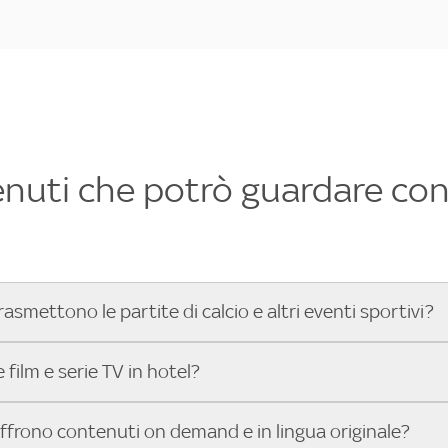
enuti che potrò guardare con 
rasmettono le partite di calcio e altri eventi sportivi?
hotel dove poter vedere le partite di Serie A, UEFA Champion
film e serie TV in hotel?
toGP™ e tutto lo sport di Sky, Trova Hotel ti aiuta a individ
sci il tuo indirizzo nella barra di ricerca e scopri subito l'hot
che hanno Sky in camera offrono una vasta selezione di film ita
offrono contenuti on demand e in lingua originale?
gli eventi sportivi.