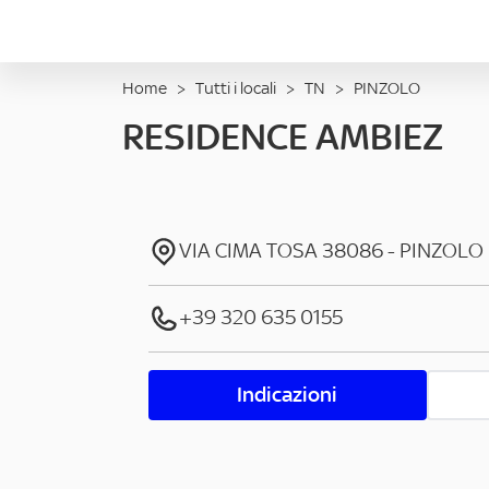
Home
>
Tutti i locali
>
TN
>
PINZOLO
RESIDENCE AMBIEZ
VIA CIMA TOSA
38086
-
PINZOLO
+39 320 635 0155
Indicazioni