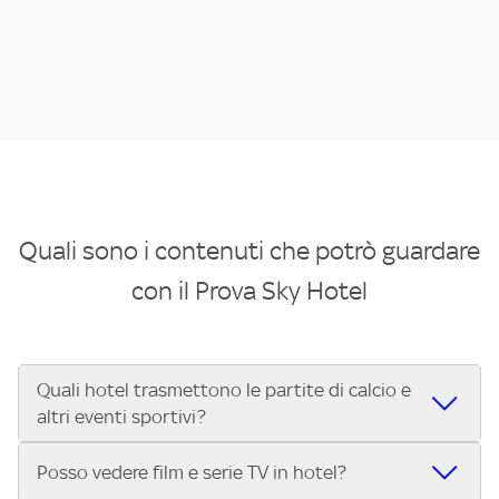
Quali sono i contenuti che potrò guardare
con il Prova Sky Hotel
Quali hotel trasmettono le partite di calcio e
altri eventi sportivi?
Se cerchi un hotel dove poter vedere le partite di Serie A,
Posso vedere film e serie TV in hotel?
UEFA Champions League, Formula 1®, MotoGP™ e tutto lo