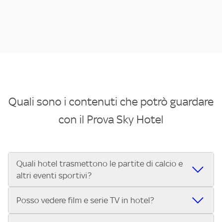
Quali sono i contenuti che potrò guardare
con il Prova Sky Hotel
Quali hotel trasmettono le partite di calcio e
altri eventi sportivi?
Se cerchi un hotel dove poter vedere le partite di Serie A,
Posso vedere film e serie TV in hotel?
UEFA Champions League, Formula 1®, MotoGP™ e tutto lo
sport di Sky, Trova Hotel ti aiuta a individuarlo in pochi