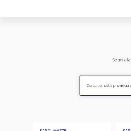
Se sei all
SARDI' MAZZE'
SAR