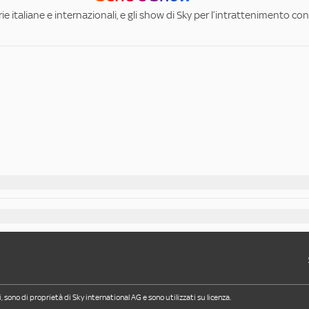
ie italiane e internazionali, e gli show di Sky per l’intrattenimento con 
i, sono di proprietà di Sky international AG e sono utilizzati su licenza.