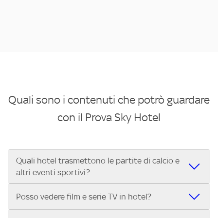
Quali sono i contenuti che potrò guardare
con il Prova Sky Hotel
Quali hotel trasmettono le partite di calcio e
altri eventi sportivi?
Se cerchi un hotel dove poter vedere le partite di Serie A,
Posso vedere film e serie TV in hotel?
UEFA Champions League, Formula 1®, MotoGP™ e tutto lo
sport di Sky, Trova Hotel ti aiuta a individuarlo in pochi