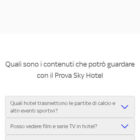
Quali sono i contenuti che potrò guardare
con il Prova Sky Hotel
Quali hotel trasmettono le partite di calcio e
altri eventi sportivi?
Se cerchi un hotel dove poter vedere le partite di Serie A,
Posso vedere film e serie TV in hotel?
UEFA Champions League, Formula 1®, MotoGP™ e tutto lo
sport di Sky, Trova Hotel ti aiuta a individuarlo in pochi