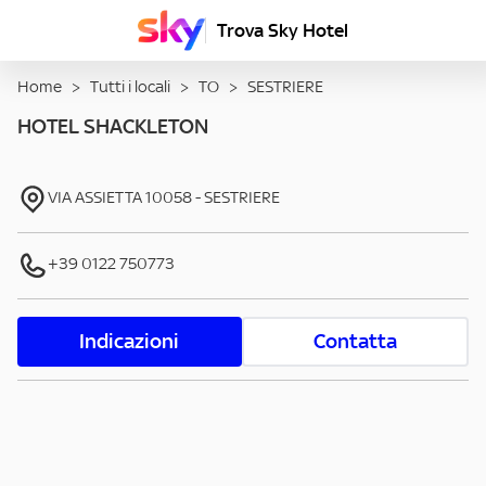
Trova Sky Hotel
Home
>
Tutti i locali
>
TO
>
SESTRIERE
HOTEL SHACKLETON
VIA ASSIETTA
10058
-
SESTRIERE
+39 0122 750773
Indicazioni
Contatta