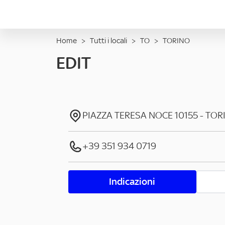
Home
>
Tutti i locali
>
TO
>
TORINO
EDIT
PIAZZA TERESA NOCE
10155
-
TOR
+39 351 934 0719
Indicazioni