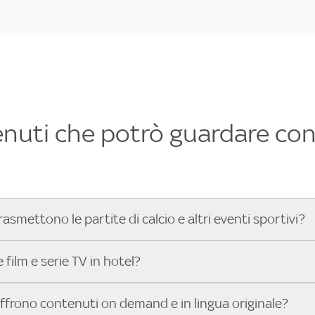
enuti che potrò guardare con 
rasmettono le partite di calcio e altri eventi sportivi?
hotel dove poter vedere le partite di Serie A, UEFA Champion
film e serie TV in hotel?
toGP™ e tutto lo sport di Sky, Trova Hotel ti aiuta a individ
sci il tuo indirizzo nella barra di ricerca e scopri subito l'hot
che hanno Sky in camera offrono una vasta selezione di film ita
offrono contenuti on demand e in lingua originale?
gli eventi sportivi.