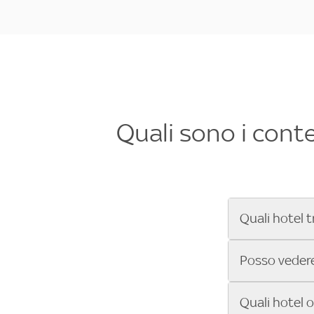
Quali sono i cont
Quali hotel t
Se cerchi un 
Posso vedere 
Formula 1®, Mo
secondi! Inseri
Sì, gli hotel 
Quali hotel 
che trasmette 