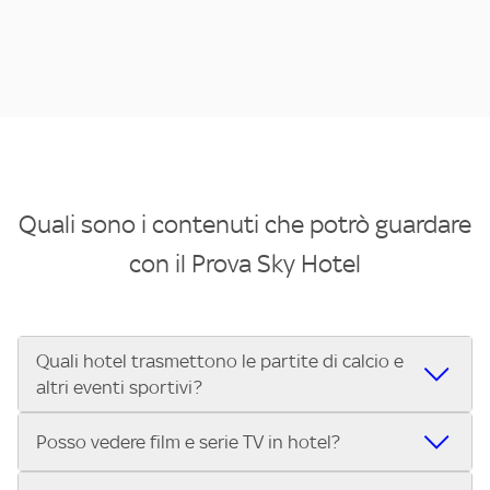
Quali sono i contenuti che potrò guardare
con il Prova Sky Hotel
Quali hotel trasmettono le partite di calcio e
altri eventi sportivi?
Se cerchi un hotel dove poter vedere le partite di Serie A,
Posso vedere film e serie TV in hotel?
UEFA Champions League, Formula 1®, MotoGP™ e tutto lo
sport di Sky, Trova Hotel ti aiuta a individuarlo in pochi