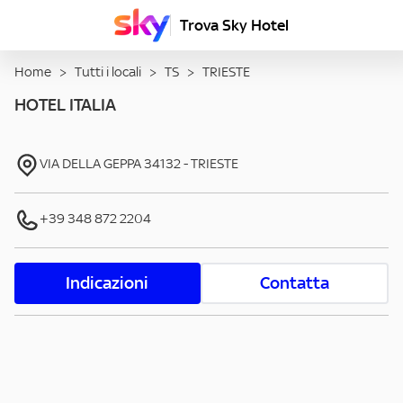
Trova Sky Hotel
Home
>
Tutti i locali
>
TS
>
TRIESTE
HOTEL ITALIA
VIA DELLA GEPPA
34132
-
TRIESTE
+39 348 872 2204
Indicazioni
Contatta