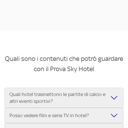
Quali sono i contenuti che potrò guardare
con il Prova Sky Hotel
Quali hotel trasmettono le partite di calcio e
altri eventi sportivi?
Se cerchi un hotel dove poter vedere le partite di Serie A,
Posso vedere film e serie TV in hotel?
UEFA Champions League, Formula 1®, MotoGP™ e tutto lo
sport di Sky, Trova Hotel ti aiuta a individuarlo in pochi