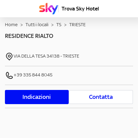
Trova Sky Hotel
Home
>
Tutti i locali
>
TS
>
TRIESTE
RESIDENCE RIALTO
VIA DELLA TESA
34138
-
TRIESTE
+39 335 844 8045
Indicazioni
Contatta