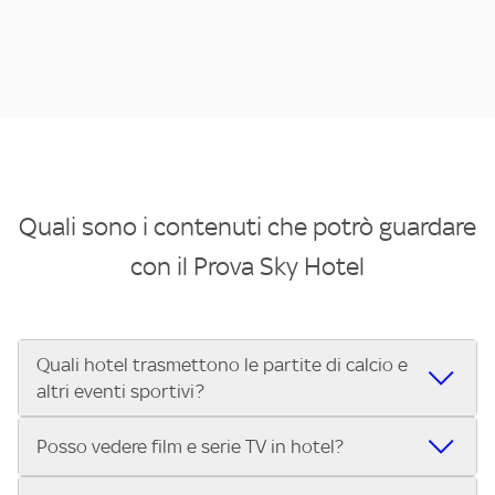
Quali sono i contenuti che potrò guardare
con il Prova Sky Hotel
Quali hotel trasmettono le partite di calcio e
altri eventi sportivi?
Se cerchi un hotel dove poter vedere le partite di Serie A,
Posso vedere film e serie TV in hotel?
UEFA Champions League, Formula 1®, MotoGP™ e tutto lo
sport di Sky, Trova Hotel ti aiuta a individuarlo in pochi