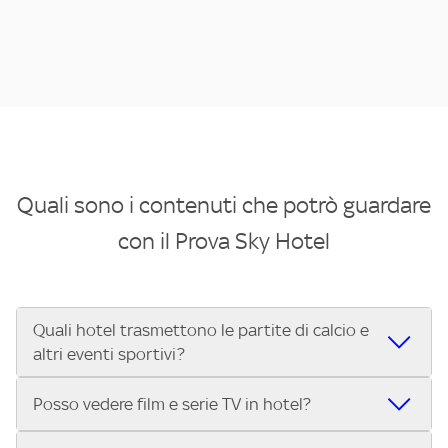
Quali sono i contenuti che potrò guardare
con il Prova Sky Hotel
Quali hotel trasmettono le partite di calcio e
altri eventi sportivi?
Se cerchi un hotel dove poter vedere le partite di Serie A,
Posso vedere film e serie TV in hotel?
UEFA Champions League, Formula 1®, MotoGP™ e tutto lo
sport di Sky, Trova Hotel ti aiuta a individuarlo in pochi