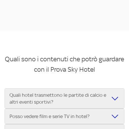
Quali sono i contenuti che potrò guardare
con il Prova Sky Hotel
Quali hotel trasmettono le partite di calcio e
altri eventi sportivi?
Se cerchi un hotel dove poter vedere le partite di Serie A,
Posso vedere film e serie TV in hotel?
UEFA Champions League, Formula 1®, MotoGP™ e tutto lo
sport di Sky, Trova Hotel ti aiuta a individuarlo in pochi