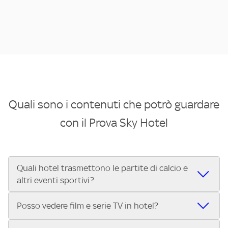
Quali sono i contenuti che potrò guardare
con il Prova Sky Hotel
Quali hotel trasmettono le partite di calcio e
altri eventi sportivi?
Se cerchi un hotel dove poter vedere le partite di Serie A,
Posso vedere film e serie TV in hotel?
UEFA Champions League, Formula 1®, MotoGP™ e tutto lo
sport di Sky, Trova Hotel ti aiuta a individuarlo in pochi