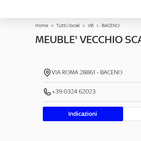
Home
>
Tutti i locali
>
VB
>
BACENO
MEUBLE' VECCHIO S
VIA ROMA
28861
-
BACENO
+39 0324 62023
Indicazioni