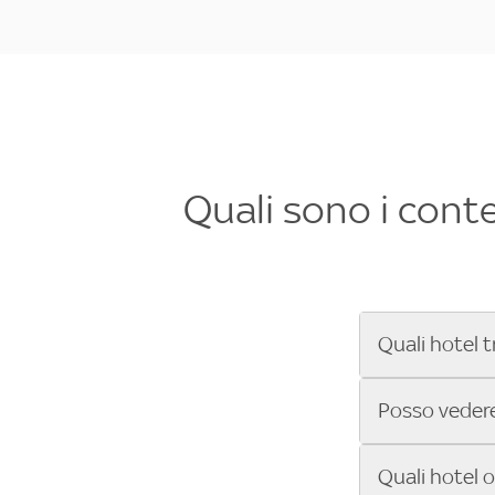
Quali sono i cont
Quali hotel t
Se cerchi un 
Posso vedere 
Formula 1®, Mo
secondi! Inseri
Sì, gli hotel 
Quali hotel 
che trasmette 