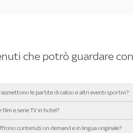
enuti che potrò guardare con 
rasmettono le partite di calcio e altri eventi sportivi?
hotel dove poter vedere le partite di Serie A, UEFA Champion
film e serie TV in hotel?
toGP™ e tutto lo sport di Sky, Trova Hotel ti aiuta a individ
sci il tuo indirizzo nella barra di ricerca e scopri subito l'hot
che hanno Sky in camera offrono una vasta selezione di film ita
offrono contenuti on demand e in lingua originale?
gli eventi sportivi.