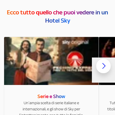
Ecco tutto quello che puoi vedere in un
Hotel Sky
Serie e Show
Un’ampia scelta di serie italiane e
Tut
internazionali, e gli show di Sky per
titol