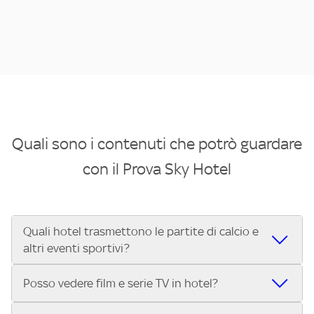
Quali sono i contenuti che potrò guardare
con il Prova Sky Hotel
Quali hotel trasmettono le partite di calcio e
altri eventi sportivi?
Se cerchi un hotel dove poter vedere le partite di Serie A,
Posso vedere film e serie TV in hotel?
UEFA Champions League, Formula 1®, MotoGP™ e tutto lo
sport di Sky, Trova Hotel ti aiuta a individuarlo in pochi