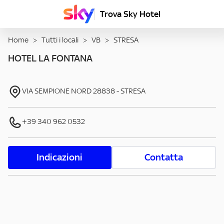
Trova Sky Hotel
Home
>
Tutti i locali
>
VB
>
STRESA
HOTEL LA FONTANA
VIA SEMPIONE NORD
28838
-
STRESA
+39 340 962 0532
Indicazioni
Contatta