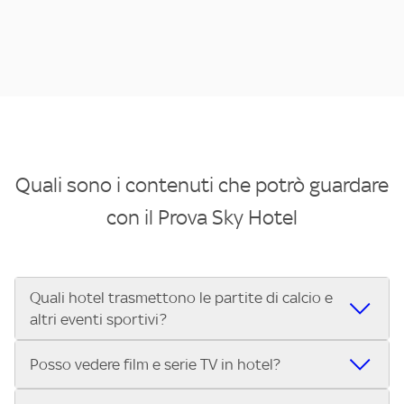
Quali sono i contenuti che potrò guardare
con il Prova Sky Hotel
Quali hotel trasmettono le partite di calcio e
altri eventi sportivi?
Se cerchi un hotel dove poter vedere le partite di Serie A,
Posso vedere film e serie TV in hotel?
UEFA Champions League, Formula 1®, MotoGP™ e tutto lo
sport di Sky, Trova Hotel ti aiuta a individuarlo in pochi