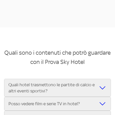
Quali sono i contenuti che potrò guardare
con il Prova Sky Hotel
Quali hotel trasmettono le partite di calcio e
altri eventi sportivi?
Se cerchi un hotel dove poter vedere le partite di Serie A,
Posso vedere film e serie TV in hotel?
UEFA Champions League, Formula 1®, MotoGP™ e tutto lo
sport di Sky, Trova Hotel ti aiuta a individuarlo in pochi