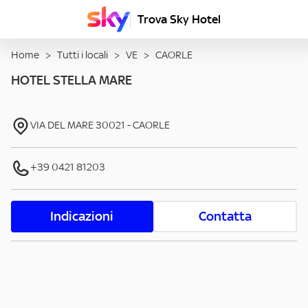
Trova Sky Hotel
Home
>
Tutti i locali
>
VE
>
CAORLE
HOTEL STELLA MARE
VIA DEL MARE
30021
-
CAORLE
+39 0421 81203
Indicazioni
Contatta