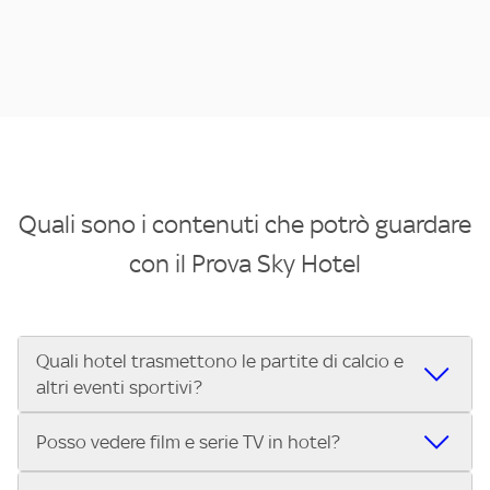
Quali sono i contenuti che potrò guardare
con il Prova Sky Hotel
Quali hotel trasmettono le partite di calcio e
altri eventi sportivi?
Se cerchi un hotel dove poter vedere le partite di Serie A,
Posso vedere film e serie TV in hotel?
UEFA Champions League, Formula 1®, MotoGP™ e tutto lo
sport di Sky, Trova Hotel ti aiuta a individuarlo in pochi