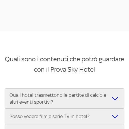
Quali sono i contenuti che potrò guardare
con il Prova Sky Hotel
Quali hotel trasmettono le partite di calcio e
altri eventi sportivi?
Se cerchi un hotel dove poter vedere le partite di Serie A,
Posso vedere film e serie TV in hotel?
UEFA Champions League, Formula 1®, MotoGP™ e tutto lo
sport di Sky, Trova Hotel ti aiuta a individuarlo in pochi