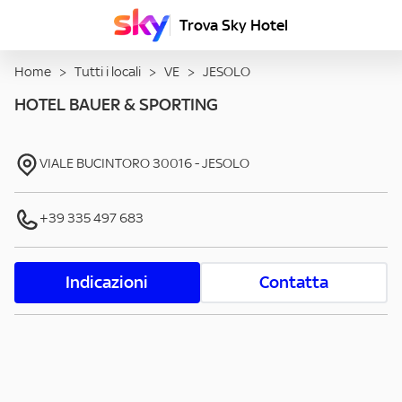
Trova Sky Hotel
Home
>
Tutti i locali
>
VE
>
JESOLO
HOTEL BAUER & SPORTING
VIALE BUCINTORO
30016
-
JESOLO
+39 335 497 683
Indicazioni
Contatta