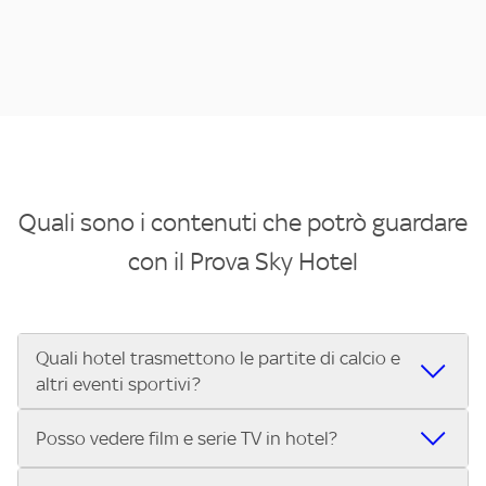
Quali sono i contenuti che potrò guardare
con il Prova Sky Hotel
Quali hotel trasmettono le partite di calcio e
altri eventi sportivi?
Se cerchi un hotel dove poter vedere le partite di Serie A,
Posso vedere film e serie TV in hotel?
UEFA Champions League, Formula 1®, MotoGP™ e tutto lo
sport di Sky, Trova Hotel ti aiuta a individuarlo in pochi