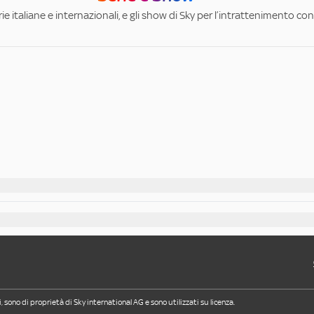
ie italiane e internazionali, e gli show di Sky per l’intrattenimento con 
i, sono di proprietà di Sky international AG e sono utilizzati su licenza.