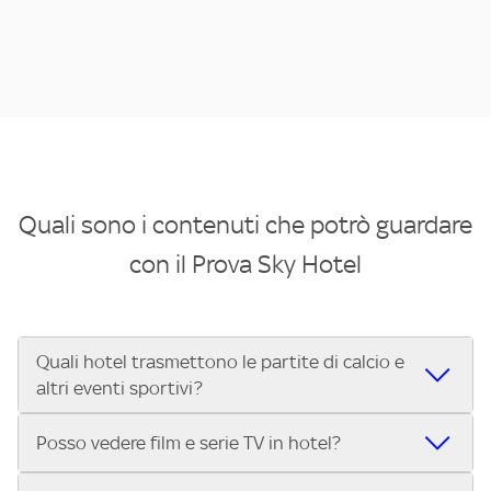
Quali sono i contenuti che potrò guardare
con il Prova Sky Hotel
Quali hotel trasmettono le partite di calcio e
altri eventi sportivi?
Se cerchi un hotel dove poter vedere le partite di Serie A,
Posso vedere film e serie TV in hotel?
UEFA Champions League, Formula 1®, MotoGP™ e tutto lo
sport di Sky, Trova Hotel ti aiuta a individuarlo in pochi