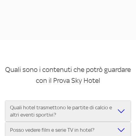
Quali sono i contenuti che potrò guardare
con il Prova Sky Hotel
Quali hotel trasmettono le partite di calcio e
altri eventi sportivi?
Se cerchi un hotel dove poter vedere le partite di Serie A,
Posso vedere film e serie TV in hotel?
UEFA Champions League, Formula 1®, MotoGP™ e tutto lo