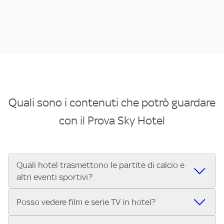
Quali sono i contenuti che potrò guardare
con il Prova Sky Hotel
Quali hotel trasmettono le partite di calcio e
altri eventi sportivi?
Se cerchi un hotel dove poter vedere le partite di Serie A,
Posso vedere film e serie TV in hotel?
UEFA Champions League, Formula 1®, MotoGP™ e tutto lo
sport di Sky, Trova Hotel ti aiuta a individuarlo in pochi