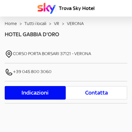
Trova Sky Hotel
Home
>
Tutti i locali
>
VR
>
VERONA
HOTEL GABBIA D'ORO
CORSO PORTA BORSARI
37121
-
VERONA
+39 045 800 3060
Indicazioni
Contatta