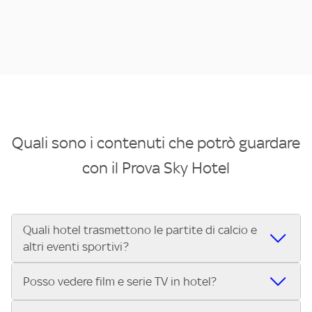
Quali sono i contenuti che potrò guardare
con il Prova Sky Hotel
Quali hotel trasmettono le partite di calcio e
altri eventi sportivi?
Se cerchi un hotel dove poter vedere le partite di Serie A,
Posso vedere film e serie TV in hotel?
UEFA Champions League, Formula 1®, MotoGP™ e tutto lo
sport di Sky, Trova Hotel ti aiuta a individuarlo in pochi