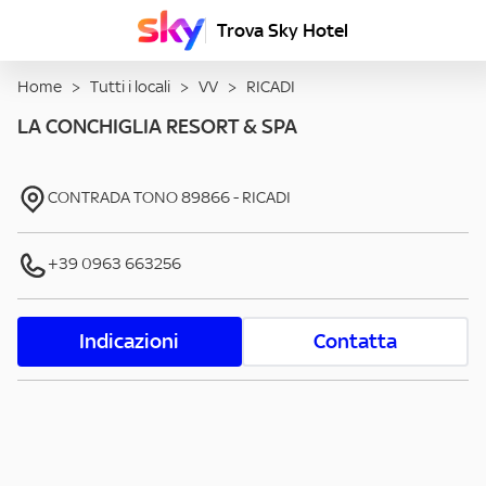
Trova Sky Hotel
Home
>
Tutti i locali
>
VV
>
RICADI
LA CONCHIGLIA RESORT & SPA
CONTRADA TONO
89866
-
RICADI
+39 0963 663256
Indicazioni
Contatta