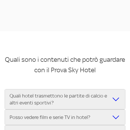
Quali sono i contenuti che potrò guardare
con il Prova Sky Hotel
Quali hotel trasmettono le partite di calcio e
altri eventi sportivi?
Se cerchi un hotel dove poter vedere le partite di Serie A,
Posso vedere film e serie TV in hotel?
UEFA Champions League, Formula 1®, MotoGP™ e tutto lo
sport di Sky, Trova Hotel ti aiuta a individuarlo in pochi