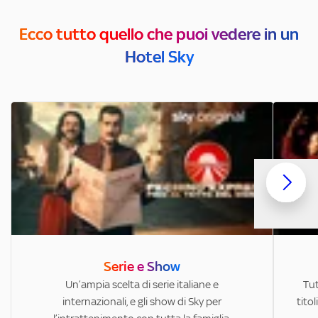
Ecco tutto quello che puoi vedere in un
Hotel Sky
Serie e Show
Un’ampia scelta di serie italiane e
Tut
internazionali, e gli show di Sky per
titol