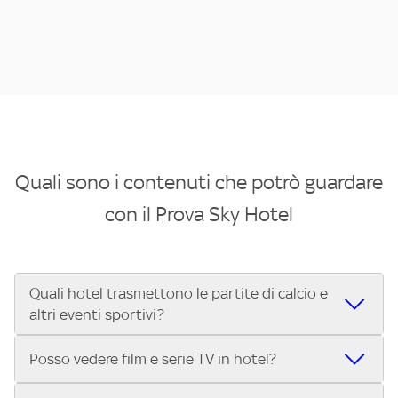
Quali sono i contenuti che potrò guardare
con il Prova Sky Hotel
Quali hotel trasmettono le partite di calcio e
altri eventi sportivi?
Se cerchi un hotel dove poter vedere le partite di Serie A,
Posso vedere film e serie TV in hotel?
UEFA Champions League, Formula 1®, MotoGP™ e tutto lo
sport di Sky, Trova Hotel ti aiuta a individuarlo in pochi