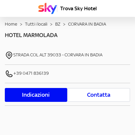
Trova Sky Hotel
Home
>
Tutti i locali
>
BZ
>
CORVARA IN BADIA
HOTEL MARMOLADA
STRADA COL ALT
39033
-
CORVARA IN BADIA
+39 0471 836139
Indicazioni
Contatta