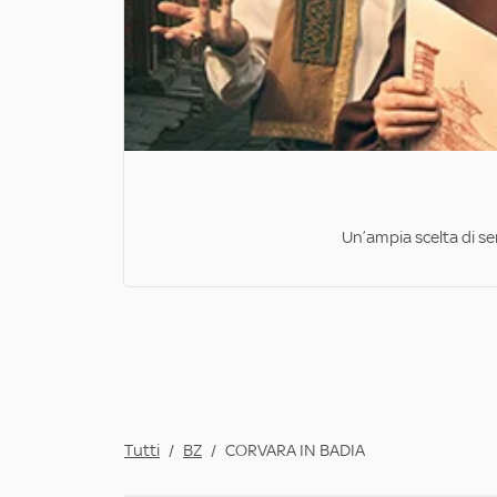
Un’ampia scelta di ser
Tutti
/
BZ
/
CORVARA IN BADIA