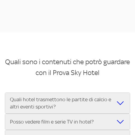
Quali sono i contenuti che potrò guardare
con il Prova Sky Hotel
Quali hotel trasmettono le partite di calcio e
altri eventi sportivi?
Se cerchi un hotel dove poter vedere le partite di Serie A,
Posso vedere film e serie TV in hotel?
UEFA Champions League, Formula 1®, MotoGP™ e tutto lo
sport di Sky, Trova Hotel ti aiuta a individuarlo in pochi