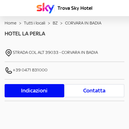
Trova Sky Hotel
Home
>
Tutti i locali
>
BZ
>
CORVARA IN BADIA
HOTEL LA PERLA
STRADA COL ALT
39033
-
CORVARA IN BADIA
+39 0471 831000
Indicazioni
Contatta