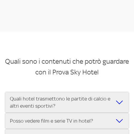
Quali sono i contenuti che potrò guardare
con il Prova Sky Hotel
Quali hotel trasmettono le partite di calcio e
altri eventi sportivi?
Se cerchi un hotel dove poter vedere le partite di Serie A,
Posso vedere film e serie TV in hotel?
UEFA Champions League, Formula 1®, MotoGP™ e tutto lo
sport di Sky, Trova Hotel ti aiuta a individuarlo in pochi