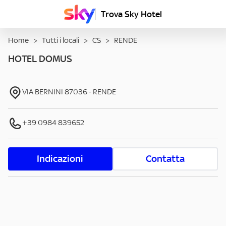
Trova Sky Hotel
Home
>
Tutti i locali
>
CS
>
RENDE
HOTEL DOMUS
VIA BERNINI
87036
-
RENDE
+39 0984 839652
Indicazioni
Contatta