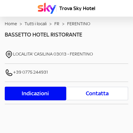
Trova Sky Hotel
Home
>
Tutti i locali
>
FR
>
FERENTINO
BASSETTO HOTEL RISTORANTE
LOCALITA' CASILINA
03013
-
FERENTINO
+39 0775 244931
Indicazioni
Contatta