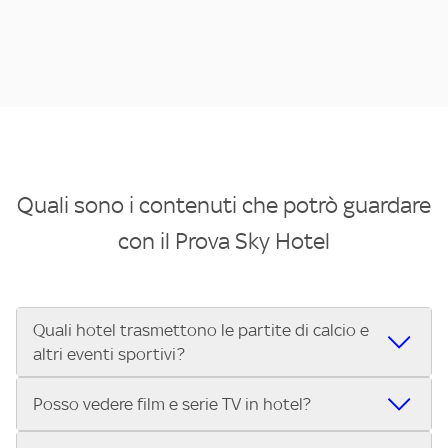
Quali sono i contenuti che potrò guardare
con il Prova Sky Hotel
Quali hotel trasmettono le partite di calcio e
altri eventi sportivi?
Se cerchi un hotel dove poter vedere le partite di Serie A,
Posso vedere film e serie TV in hotel?
UEFA Champions League, Formula 1®, MotoGP™ e tutto lo
sport di Sky, Trova Hotel ti aiuta a individuarlo in pochi