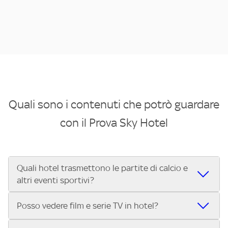
Quali sono i contenuti che potrò guardare
con il Prova Sky Hotel
Quali hotel trasmettono le partite di calcio e
altri eventi sportivi?
Se cerchi un hotel dove poter vedere le partite di Serie A,
Posso vedere film e serie TV in hotel?
UEFA Champions League, Formula 1®, MotoGP™ e tutto lo
sport di Sky, Trova Hotel ti aiuta a individuarlo in pochi