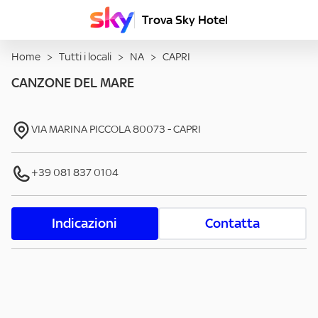
Trova Sky Hotel
Home
>
Tutti i locali
>
NA
>
CAPRI
CANZONE DEL MARE
VIA MARINA PICCOLA
80073
-
CAPRI
+39 081 837 0104
Indicazioni
Contatta