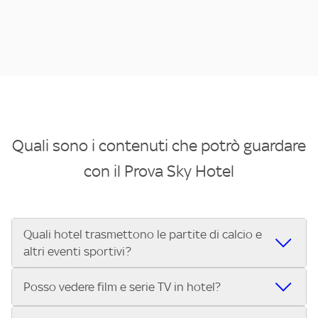
Quali sono i contenuti che potrò guardare
con il Prova Sky Hotel
Quali hotel trasmettono le partite di calcio e
altri eventi sportivi?
Se cerchi un hotel dove poter vedere le partite di Serie A,
Posso vedere film e serie TV in hotel?
UEFA Champions League, Formula 1®, MotoGP™ e tutto lo
sport di Sky, Trova Hotel ti aiuta a individuarlo in pochi